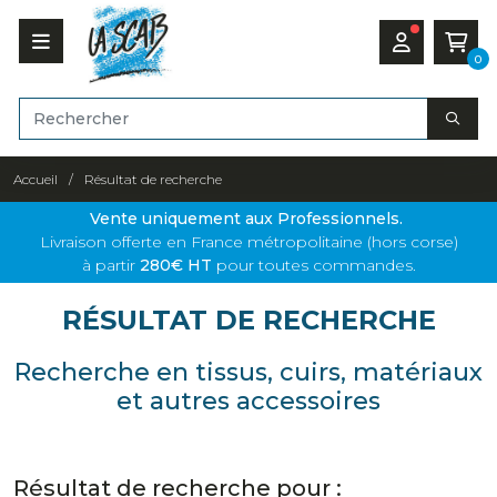
0
Accueil
Résultat de recherche
Vente uniquement aux Professionnels.
Livraison offerte en France métropolitaine (hors corse)
à partir
280€ HT
pour toutes commandes.
RÉSULTAT DE RECHERCHE
Recherche en tissus, cuirs, matériaux
et autres accessoires
Résultat de recherche pour :