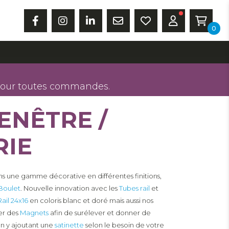
0
our toutes commandes.
ENÊTRE /
RIE
s une gamme décorative en différentes finitions,
Boulet
. Nouvelle innovation avec les
Tubes rail
et
Rail 24x16
en coloris blanc et doré mais aussi nos
ter des
Magnets
afin de surélever et donner de
en y ajoutant une
satinette
selon le besoin de votre