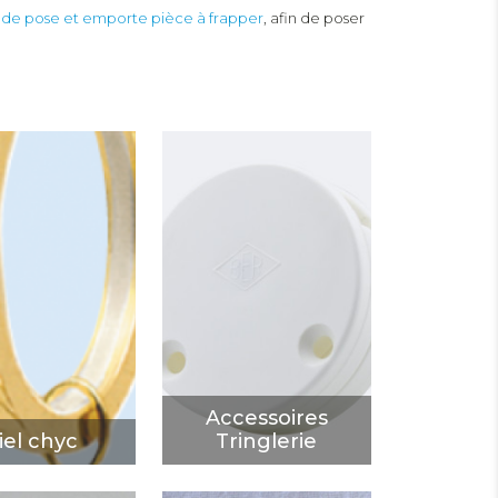
 de pose et emporte pièce à frapper
, afin de poser
Accessoires
el chyc
Tringlerie
ÉCOUVRIR
DÉCOUVRIR
Accessoires
iel chyc
Tringlerie