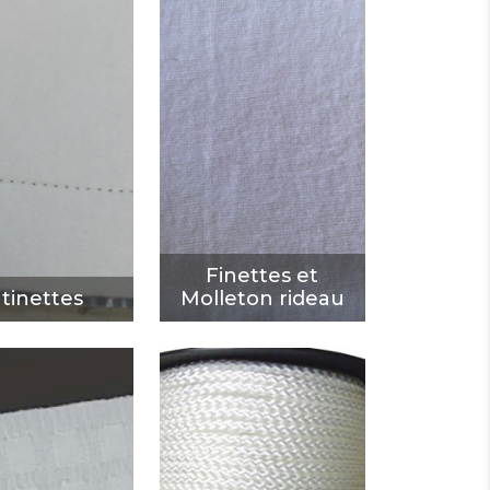
Finettes et
tinettes
Molleton rideau
ÉCOUVRIR
DÉCOUVRIR
Finettes et
tinettes
Molleton rideau
n fronceur
Accessoires