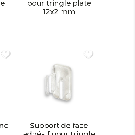
re
pour tringle plate
12x2 mm
nc
Support de face
adhésif pour tringle