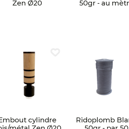
Zen Ø20
50gr - au mèt
Embout cylindre
Ridoplomb Bla
ois/métal Zen Ø20
50gr - par 50