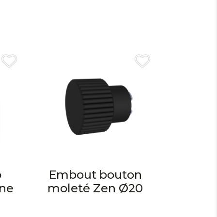
p
Embout bouton
une
moleté Zen Ø20