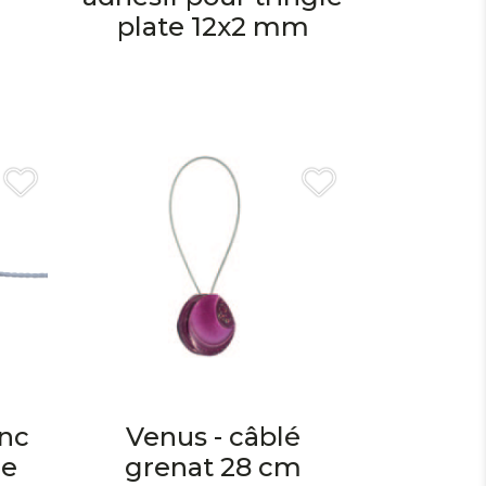
plate 12x2 mm
nc
Venus - câblé
re
grenat 28 cm