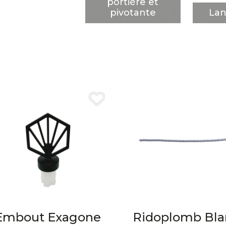
portière et
pivotante
Lan
Embout Exagone
Ridoplomb Bla