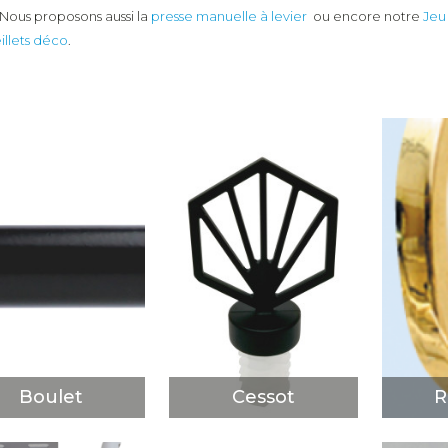
. Nous proposons aussi la
presse manuelle à levier
ou encore notre
Jeu
illets déco
.
Boulet
Cessot
Ri
DÉCOUVRIR
DÉCOUVRIR
D
Boulet
Cessot
R