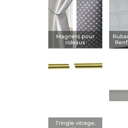
- R
rideaux
DÉCOUVRIR
D
Magnets pour
Ruban
rideaux
Renf
Tringle vitrage,
portière et
Lan
pivotante
D
DÉCOUVRIR
Tringle vitrage,