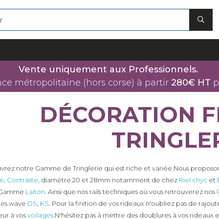
Vente uniquement aux Professionnels.
nce métropolitaine (hors corse) à partir
280€ HT
p
DÉCORATION F
TRINGLE
rez notre Gamme de Tringlerie qui est riche et variée.Nous proposon
ce
,
Contraste
, diamètre 20 et 28mm notamment de chez
Riel chyc
et
e Gamme
Laiton
. Ainsi que nos rails techniques où vous retrouverez nos
mes wave
DS
,
KS
. Pour la finition de vos rideaux n'oubliez pas de rajou
eur à vos
voilages
.N'hésitez pas à mettre des doublures à vos rideaux 