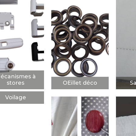
canismes à
OEillet déco
Sa
stores
DÉCOUVRIR
D
DÉCOUVRIR
écanismes à
stores
OEillet déco
Sa
Voilage
Voilage
DÉCOUVRIR
Ruba
Magnets pour