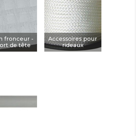
enfort de
pour rideaux
tête
DÉCOUVRIR
ÉCOUVRIR
 fronceur -
Accessoires pour
ort de tête
rideaux
ce rideau
ÉCOUVRIR