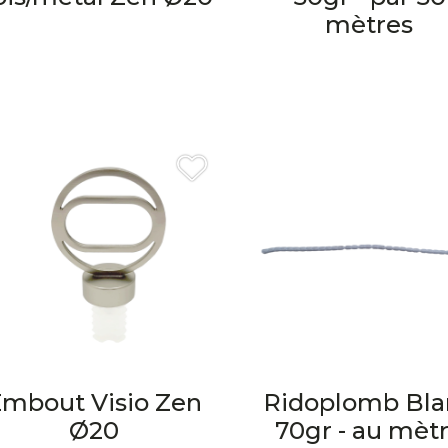
mètres
mbout Visio Zen
Ridoplomb Bla
Ø20
70gr - au mèt