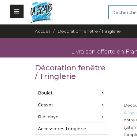
Accueil
Décoration fenêtre / Tringlerie
Livraison offerte en Fra
Décoration fenêtre
/ Tringlerie
Boulet
Cessot
Découv
Allian
Riel chyc
notr
systè
Accessoires tringlerie
l'ampl