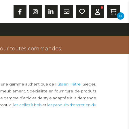
0
our toutes commandes.
ppé une gamme authentique de
Fûts en Hêtre
(Sièges,
meublement. Spécialiste en fourniture de produits
arge gamme d’articles de style adaptée à la demande
ront ici
les colles à bois
et
les produits d'entretien du