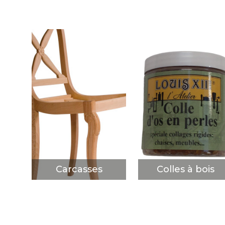
Carcasses
Colles à bois
DÉCOUVRIR
DÉCOUVRIR
Carcasses
Colles à bois