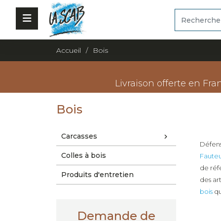
Accueil
Bois
Livraison offerte en Fra
Bois
Carcasses
Défens
Colles à bois
Fauteu
de réf
Produits d'entretien
des art
bois
qu
Demande de