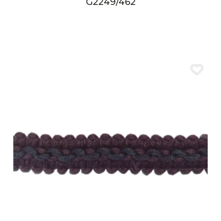
G2249/462