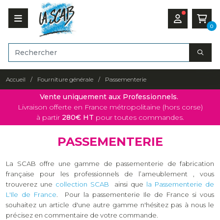
0
Accueil
Fourniture générale
Passementerie
Vente uniquement aux Professionnels.
Livraison offerte en France métropolitaine (hors corse)
à partir
280€ HT
pour toutes commandes.
PASSEMENTERIE
La SCAB offre une gamme de passementerie de fabrication
française pour les professionnels de l’ameublement , vous
trouverez une
collection SCAB
ainsi que
la Passementerie de
L'Ile de France
. Pour la passementerie Ile de France si vous
souhaitez un article d'une autre gamme n'hésitez pas à nous le
précisez en commentaire de votre commande.