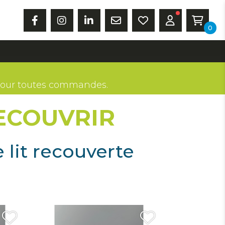
0
our toutes commandes.
RECOUVRIR
 lit recouverte