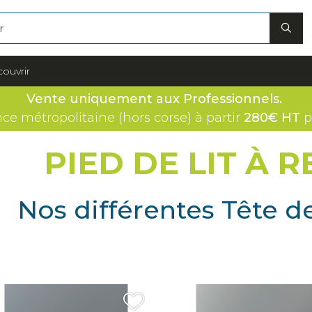
couvrir
Vente uniquement aux Professionnels.
nce métropolitaine (hors corse) à partir
280€ HT
p
PIED DE LIT À 
Nos différentes Tête de