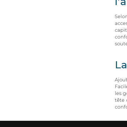
l’
Selon
acces
capi
conf
soute
La
Ajou
Facil
les g
tête 
conf