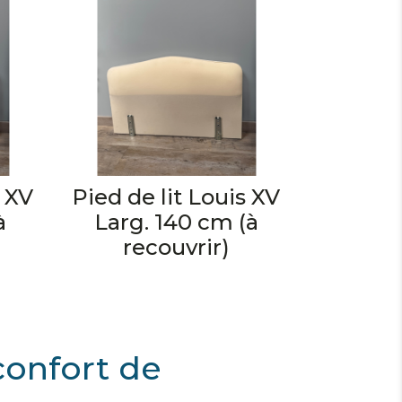
s XV
Pied de lit Louis XV
à
Larg. 140 cm (à
recouvrir)
 confort de