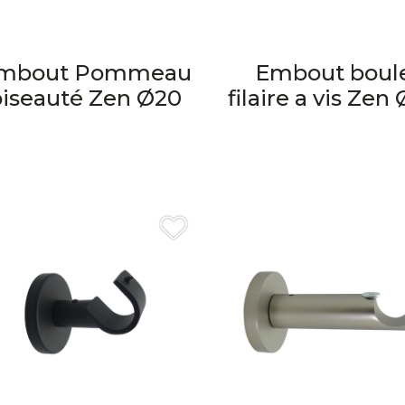
mbout Pommeau
Embout boul
biseauté Zen Ø20
filaire a vis Zen