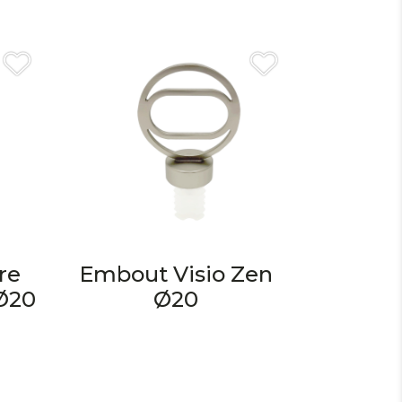
re
Embout Visio Zen
 Ø20
Ø20