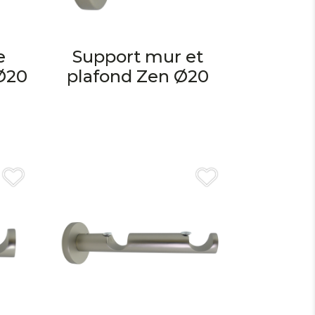
e
Support mur et
 Ø20
plafond Zen Ø20