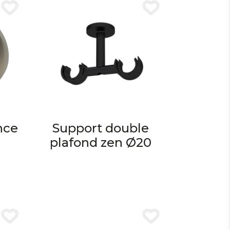
nce
Support double
plafond zen Ø20