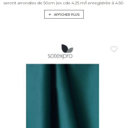
seront arrondies de 50cm (ex cde 4.25 m/l enregistrée à 4.50
m/l)
AFFICHER PLUS
Les commandes de métrage supérieures à 10m linéaires
seront arrondies de 50cm (ex cde 92.40 m/l enregistrée à 93
m/l)
Toutes les commandes avec minimum ou fabrication
spéciales seront livrées et facturées avec une precision de
pus ou moins 10%