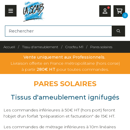
0
Accueil
Tissu d'ameublement
Crocfeu M1
Pares solaires
Vente uniquement aux Professionnels.
Livraison offerte en France métropolitaine (hors corse)
à partir
280€ HT
pour toutes commandes.
PARES SOLAIRES
Tissus d'ameublement ignifugés
Les commandes inférieures à 50€ HT (hors port) feront
l'objet d'un forfait "préparation et facturation" de 15€ HT.
Les commandes de métrage inférieures à 10m linéaires