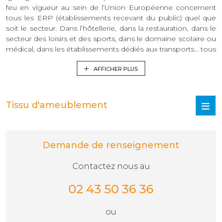
feu en vigueur au sein de l’Union Européenne concernent
tous les ERP (établissements recevant du public) quel que
soit le secteur. Dans l’hôtellerie, dans la restauration, dans le
secteur des loisirs et des sports, dans le domaine scolaire ou
médical, dans les établissements dédiés aux transports… tous
les bâtiments publics se doivent de respecter les normes
anti-feu. L’utilisation de tissus d’ameublement ignifugés
AFFICHER PLUS
permet de réduire les risques de propagation d’un incendie
au sein des ERP.
Tissu d'ameublement
Qu’est-ce le tissu Crocfeu ?
Le tissu Crocfeu est un tissu d’ameublement ininflammable.
Demande de renseignement
Il est spécialement conçu pour limiter les dégâts dans une
situation de départ de feu. Le tissu Crocfeu freine la
Contactez nous au
propagation des incendies. Le tissu Crocfeu peut être utilisé
pour confectionner tous types de meubles et d’éléments de
02 43 50 36 36
décoration au sein des ERP. Ce sont des tissus qui
s’adaptent très bien au design souhaité et peuvent convenir
ou
à tous les styles de décoration. On retrouve en effet divers