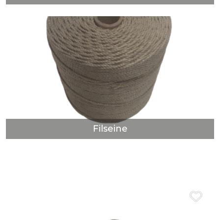
Filseine
DÉCOUVRIR
Filseine