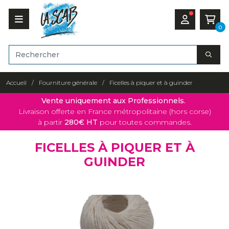
0
Accueil
Fourniture générale
Ficelles à piquer et à guinder
Vente uniquement aux Professionnels.
Livraison offerte en France métropolitaine (hors corse)
à partir
280€ HT
pour toutes commandes.
FICELLES À PIQUER ET À
GUINDER