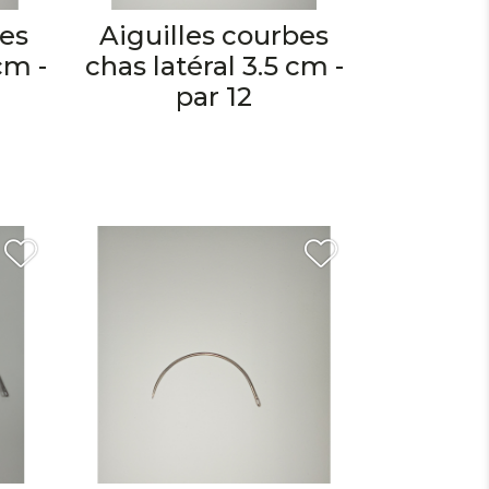
bes
Aiguilles courbes
cm -
chas latéral 3.5 cm -
par 12