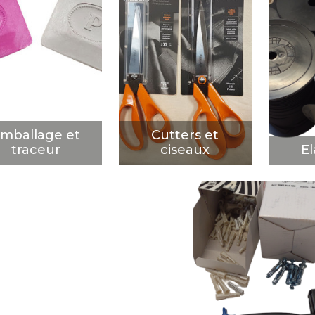
mballage et
Cutters et
El
traceur
ciseaux
D
DÉCOUVRIR
DÉCOUVRIR
mballage et
Cutters et
traceur
ciseaux
El
Vis et cheville
DÉCOUVRIR