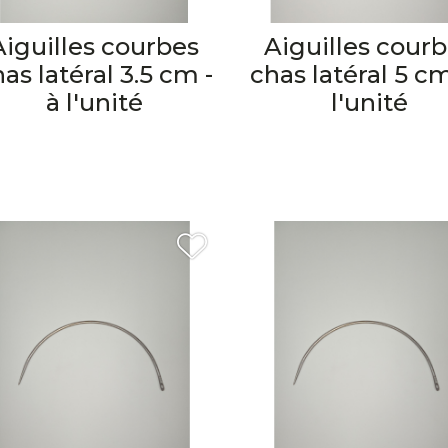
Aiguilles courbes
Aiguilles cour
as latéral 3.5 cm -
chas latéral 5 cm
à l'unité
l'unité