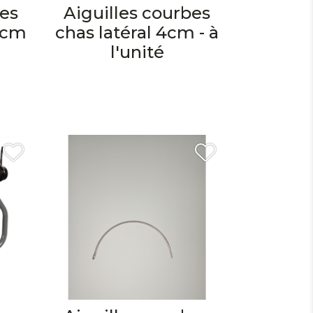
bes
Aiguilles courbes
5 cm
chas latéral 4cm - à
l'unité