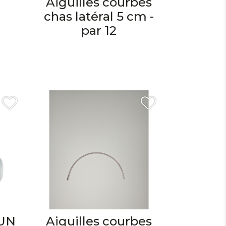
Aiguilles courbes
chas latéral 5 cm -
par 12
JUN
Aiguilles courbes