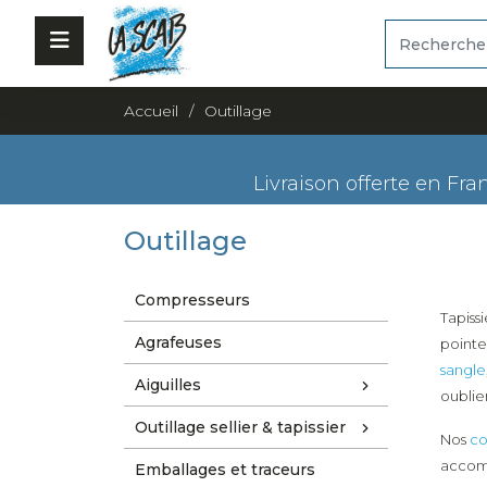
Accueil
Outillage
Livraison offerte en Fra
Outillage
Compresseurs
Tapiss
Agrafeuses
pointe
sangle
Aiguilles
oublier
Outillage sellier & tapissier
Nos
co
accomp
Emballages et traceurs