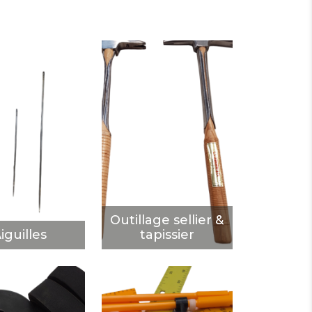
Outillage sellier
iguilles
& tapissier
ÉCOUVRIR
DÉCOUVRIR
Outillage sellier &
iguilles
tapissier