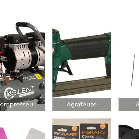
ompresseur
Agrafeuse
A
DÉCOUVRIR
DÉCOUVRIR
D
ompresseur
Agrafeuse
A