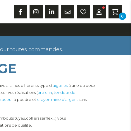
0
our toutes commandes.
GE
ez ici nos différents type d'
aiguilles
à une ou deux
er vos réalisations (
tire crin
,
tendeur de
traceur
à poudre et
crayon mine d'argent
sans
mbouts,tuyau,colliers serflex...) vous
ations de qualité.