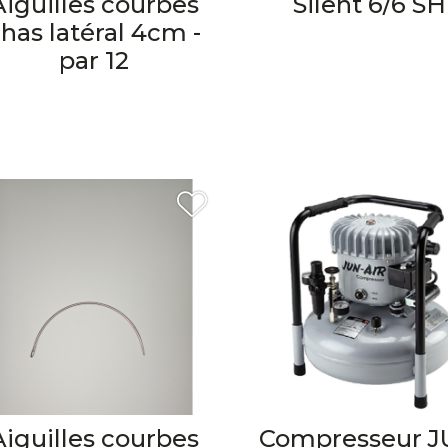
Aiguilles courbes
Silent 6/6 SH
has latéral 4cm -
par 12
Aiguilles courbes
Compresseur 