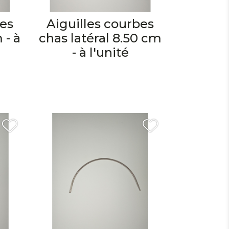
bes
Aiguilles courbes
 - à
chas latéral 8.50 cm
- à l'unité