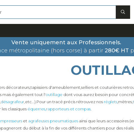
Vente uniquement aux Professionnels.
nce métropolitaine (hors corse) à partir
280€ HT
p
OUTILLA
iers décorateurs,tapissiers d'ameublement,selliers et couturières retrouv
s mais également tout l'
outillage
dont vous aurez besoin pour concrétis
,
désagrafeur
,etc...).Pour un tracé précis rétrouvez nos
réglets
,mètres,
 les classiques
équerres,rapporteurs et compas
.
mpresseurs
et
agrafeuses pneumatiques
ainsi que leurs accessoires (e
agneront du début à la fin de vos différents chantiers pour des réalis