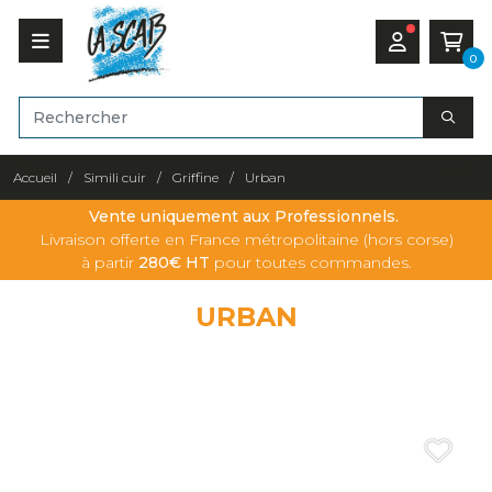
0
Accueil
Simili cuir
Griffine
Urban
Vente uniquement aux Professionnels.
Livraison offerte en France métropolitaine (hors corse)
à partir
280€ HT
pour toutes commandes.
URBAN