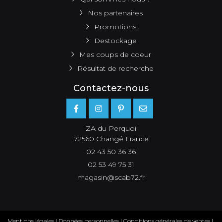
Nos partenaires
Promotions
Destockage
Mes coups de coeur
Résultat de recherche
Contactez-nous
ZA du Perquoi
72560 Changé France
02 43 50 36 36
02 53 49 75 31
magasin@scab72.fr
Mentions légales
|
Données personnelles
|
Conditions générales de ventes
|