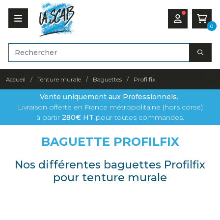
0
Accueil
Tenture murale
Baguettes
Profilfix
Vente uniquement aux Professionnels.
Livraison offerte en France métropolitaine (hors corse)
à partir
280€ HT
pour toutes commandes.
BAGUETTE PROFILFIX
Nos différentes baguettes Profilfix
pour tenture murale