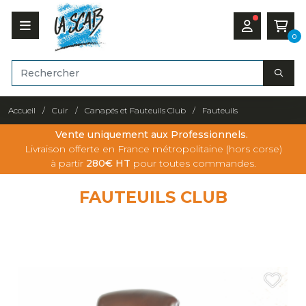
0
Accueil
Cuir
Canapés et Fauteuils Club
Fauteuils
Vente uniquement aux Professionnels.
Livraison offerte en France métropolitaine (hors corse)
à partir
280€ HT
pour toutes commandes.
FAUTEUILS CLUB