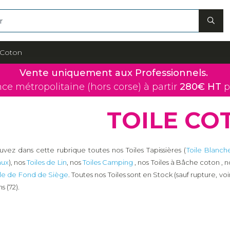
 Coton
Vente uniquement aux Professionnels.
nce métropolitaine (hors corse) à partir
280€ HT
p
TOILE CO
vez dans cette rubrique toutes nos Toiles Tapissières (
Toile Blanch
aux
), nos
Toiles de Lin
, nos
Toiles Camping
, nos Toiles à Bâche coton , 
le de Fond de Siège
. Toutes nos Toiles sont en Stock (sauf rupture, vo
s (72).