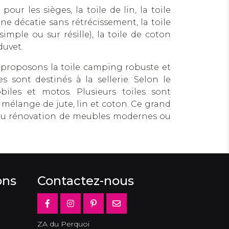
ur les sièges, la toile de lin, la toile
ne décatie sans rétrécissement, la toile
simple ou sur résille), la toile de coton
duvet.
s proposons la toile camping robuste et
s sont destinés à la sellerie. Selon le
iles et motos. Plusieurs toiles sont
élange de jute, lin et coton. Ce grand
n ou rénovation de meubles modernes ou
ons
Contactez-nous
ZA du Perquoi