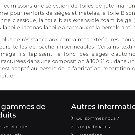
fournissons une sélection de toiles de jute marron po
ne pour renforts de sièges et matelas, la toile Bison
nne classique, la toile biais extensible foam beige (
, la toile Jaconas, la toile à carreaux et la percale anti-
 plus de résistance aux contraintes extérieures, nou
ieurs toiles de bâche imperméables. Certains textile
mage, ils tapissent le fond des sièges d’automob
facturées dans une composition à 100 % ou dans un m
x est adapté au besoin de la fabrication, réparatio
adition.
 gammes de
Autres informati
duits
Qui sommes nous ?
ses et colles
Nos partenaires
ure murale
Promotions