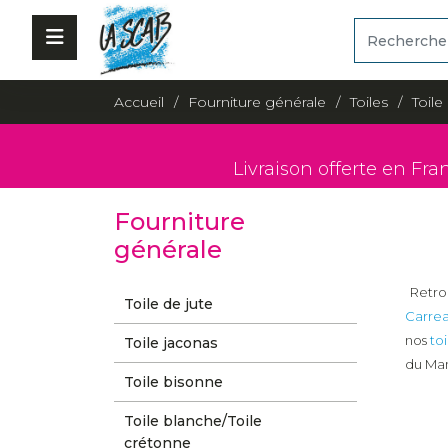
Accueil
Fourniture générale
Toiles
Toile
Livraison offerte en Fra
Fourniture
générale
Retrou
Toile de jute
Carre
nos
toi
Toile jaconas
du Man
Toile bisonne
Toile blanche/Toile
crétonne