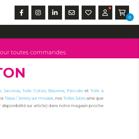
0
our toutes commandes.
TON
e
,
Jaconas
,
Toile Coton
,
Bisonne
,
Percale
et
Toile à
nos
Tissus / Jersey sur mousse
, nos
Toiles Jutes
ainsi que
ir disponibilité sur article) dans notre magasin proche