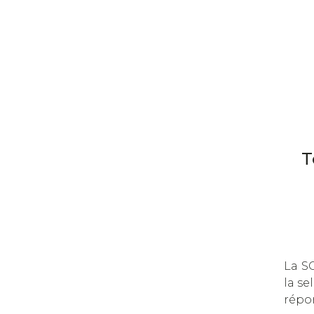
T
La SC
la se
répon