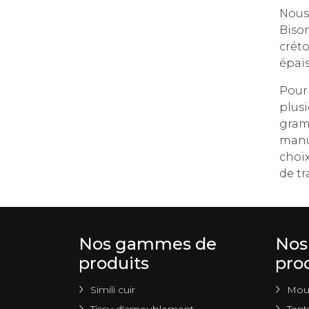
Nous 
Bison
créto
épais
Pour
plus
gram
manu
choi
de tr
Nos gammes de
Nos
produits
pro
Simili cuir
Mous
Tissu d'ameublement
Tent