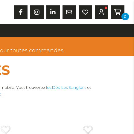
0
our toutes commandes.
ES
utomobile. Vous trouverez
les Dés
,
Les Sanglons
et
C
....