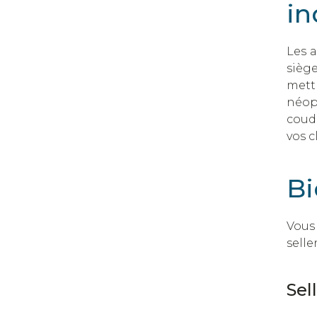
in
Les a
siège
mett
néop
coudr
vos c
Bi
Vous 
selle
Sel