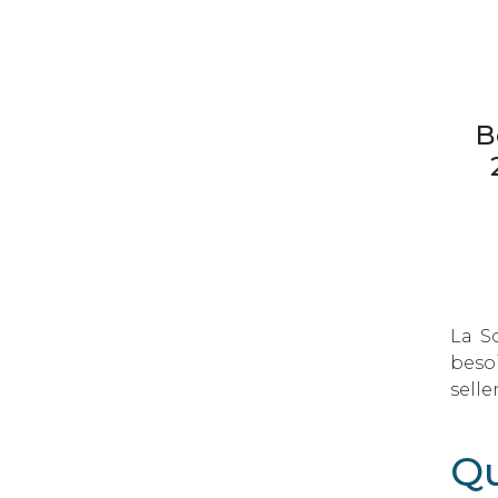
B
La Sc
besoi
selle
Qu