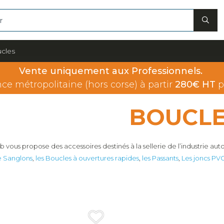
cles
Vente uniquement aux Professionnels.
nce métropolitaine (hors corse) à partir
280€ HT
p
BOUCL
b vous propose des accessoires destinés à la sellerie de l’industrie a
e Sanglons
,
les Boucles à ouvertures rapides
,
les Passants
,
Les joncs PV