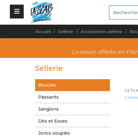
Accueil
Sellerie
Accessoires sellerie
Bou
Livraison offerte en Fra
Sellerie
Boucles
La Sca
Passants
Contr
Sanglons
Dés et Esses
Joncs souples