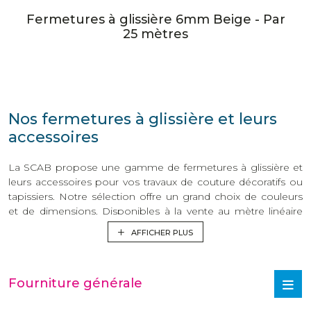
Fermetures à glissière 6mm Beige - Par
25 mètres
Nos fermetures à glissière et leurs
accessoires
La SCAB propose une gamme de fermetures à glissière et
leurs accessoires pour vos travaux de couture décoratifs ou
tapissiers. Notre sélection offre un grand choix de couleurs
et de dimensions. Disponibles à la vente au mètre linéaire
ou en rouleaux, nos fermetures à glissière sont résistantes et
AFFICHER PLUS
souples. Elles s’adaptent à tous les types de tissus fins et
épais pour rendre vos créations plus fonctionnelles. Nous
fournissons également les accessoires utiles pour préparer
Fourniture générale
vos fermetures à glissière vous-même à l’atelier avec des
curseurs, tirettes et arrêts en métal. L’outil de pose de