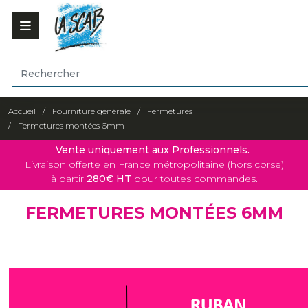
Accueil
Fourniture générale
Fermetures
Fermetures montées 6mm
Vente uniquement aux Professionnels.
Livraison offerte en France métropolitaine (hors corse)
à partir
280€ HT
pour toutes commandes.
FERMETURES MONTÉES 6MM