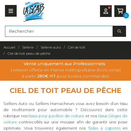
0
Accueil
Sellerie
Sellerie auto
Ciel de toit
Ciel de toit peau de pêche
Vente uniquement aux Professionnels.
Livraison offerte en France métropolitaine (hors corse)
à partir
280€ HT
pour toutes commandes.
CIEL DE TOIT PEAU DE PÊCHE
Selliers Auto ou Selliers Harnacheurs v
ous avez besoin d’un tissu
de revêtement pour automobile ? Découvrez dans cette
rubrique nos
tissus pour pavillon de voiture
et nos
tissus Sièges de
voiture
contrecollés sur une mousse afin de garantir une pose
optimale. Vous trouverez également nos
Toiles à capotes
en