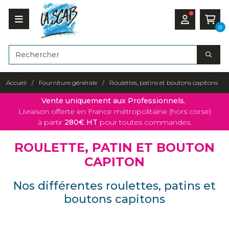
0
Accueil
Fourniture générale
Roulettes, patins et boutons capitons
Vente uniquement aux Professionnels.
Livraison offerte en France métropolitaine (hors corse)
à partir
280€ HT
pour toutes commandes.
ROULETTE, PATIN ET BOUTON
CAPITON
Nos différentes roulettes, patins et
boutons capitons