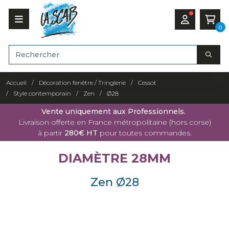
0
Accueil
Décoration fenêtre / Tringlerie
Cessot
Style contemporain
Zen
Ø28
Vente uniquement aux Professionnels.
Livraison offerte en France métropolitaine (hors corse)
à partir
280€ HT
pour toutes commandes.
DIAMÈTRE 28MM
Zen Ø28