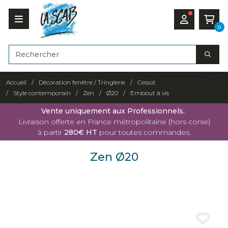
0
Accueil
Décoration fenêtre / Tringlerie
Cessot
Style contemporain
Zen
Ø20
Embout à vis
Vente uniquement aux Professionnels.
Livraison offerte en France métropolitaine (hors corse)
à partir
280€ HT
pour toutes commandes.
Zen Ø20