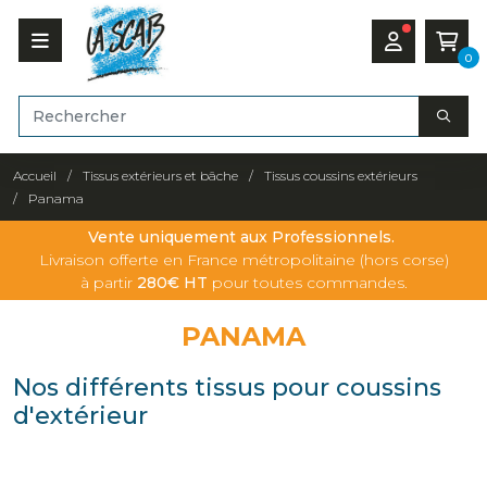
0
Accueil
Tissus extérieurs et bâche
Tissus coussins extérieurs
Panama
Vente uniquement aux Professionnels.
Livraison offerte en France métropolitaine (hors corse)
à partir
280€ HT
pour toutes commandes.
PANAMA
Nos différents tissus pour coussins
d'extérieur