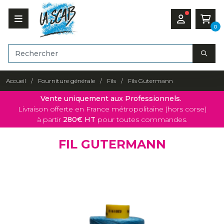
0
Accueil
Fourniture générale
Fils
Fils Gutermann
Vente uniquement aux Professionnels.
Livraison offerte en France métropolitaine (hors corse)
à partir
280€ HT
pour toutes commandes.
FIL GUTERMANN