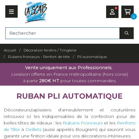
0
Accueil
Décoration fenêtre / Tringlerie
Rubans fronceurs - Renfort de tête
Pli automatique
Vente uniquement aux Professionnels.
Livraison offerte en France métropolitaine (hors corse)
à partir
280€ HT
pour toutes commandes.
RUBAN PLI AUTOMATIQUE
Décorateurs,tapissiers d'ameublement et couturières
retrouvez ici les indispensables de la confection pour de
belles têtes de rideaux : les
Rubans Fronceurs
et les
Renforts
de Tête
à
Oeillets
(aussi appelés Bougram) qui sauront vous
garantir une finition idéale pour vos décorations intérieures.