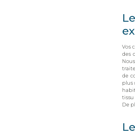
Le
ex
Vos c
des c
Nous 
trait
de c
plus 
habit
tiss
De pl
Le