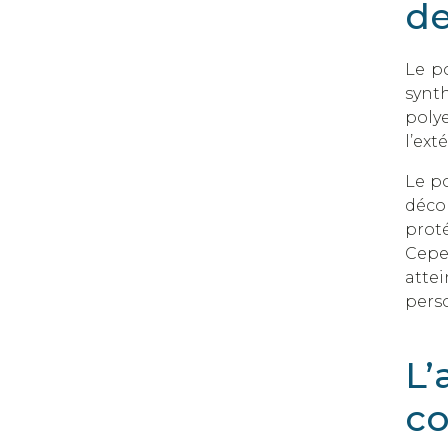
de
Le po
synt
polye
l’exté
Le po
décol
proté
Cepe
atte
pers
L’
co