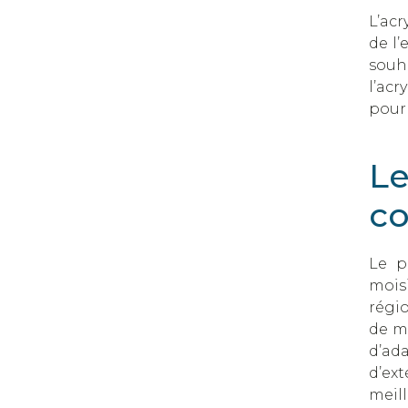
L’acr
de l’
souha
l’acr
pour 
Le
co
Le p
moisi
régio
de mu
d’ad
d’ext
meill