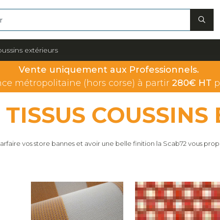
oussins extérieurs
Vente uniquement aux Professionnels.
nce métropolitaine (hors corse) à partir
280€ HT
p
TISSUS COUSSINS
arfaire vos store bannes et avoir une belle finition la Scab72 vous prop