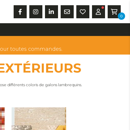
0
our toutes commandes.
 EXTÉRIEURS
ose différents coloris de galons lambrequins.