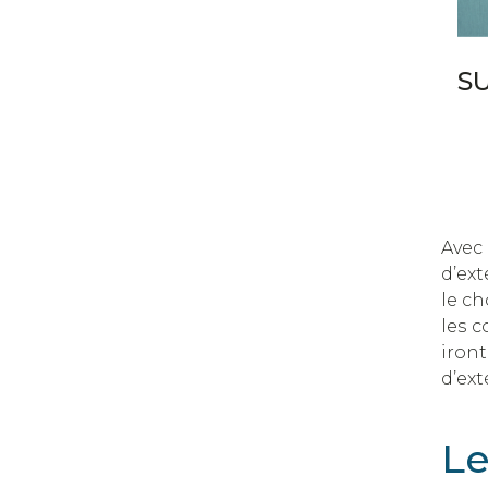
S
Avec
d’ext
le ch
les c
iron
d’ext
Le