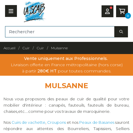
0
Accueil
Cuir
Cuir
Mulsanne
Vente uniquement aux Professionnels.
Livraison offerte en France métropolitaine (hors corse)
à partir
280€ HT
pour toutes commandes.
MULSANNE
Nous vous proposons des peaux de cuir de qualité pour votre
mobilier d'intérieur : canapés, fauteuils, fauteuils de bureau,
chaises,etc....comme pour vos travaux de maroquinerie.
Nos
C
uirs de vachette
,
Croupons
et nos
Peaux de Basanes
sauront
répondre aux attentes des Bourreliers, Tapissiers, Selliers