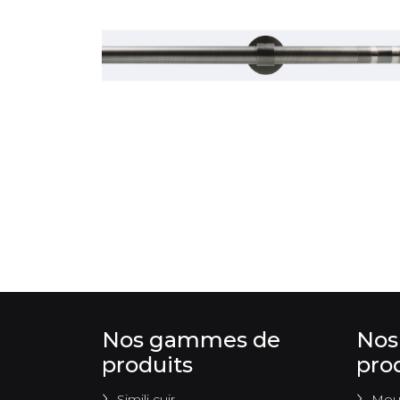
Nos gammes de
Nos
produits
pro
Simili cuir
Mous