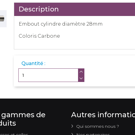
Description
Embout cylindre diamètre 28mm
Coloris Carbone
Quantité :
 gammes de
Autres informati
duits
Qui sommes nous ?
ses et colles
Nos partenaires