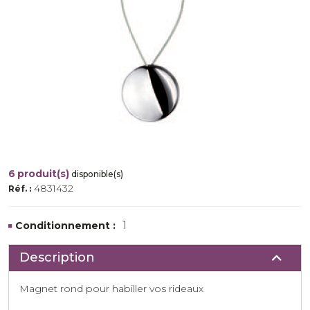
6
produit(s)
disponible(s)
4831432
Réf. :
1
Conditionnement :
Description
Magnet rond pour habiller vos rideaux