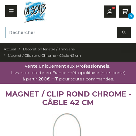
0
Accueil
Décoration fenêtre / Tringlerie
Magnet / Clip rond Chrome - Câble 42 cm
Vente uniquement aux Professionnels.
Livraison offerte en France métropolitaine (hors corse)
à partir
280€ HT
pour toutes commandes.
MAGNET / CLIP ROND CHROME -
CÂBLE 42 CM